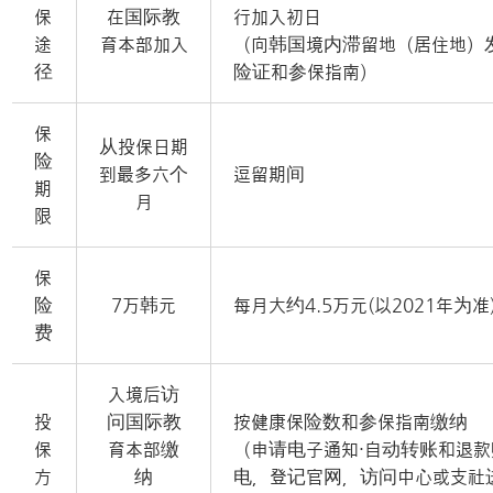
保
在国际教
行加入初日
途
育本部加入
（向韩国境内滞留地（居住地）
径
险证和参保指南）
保
从投保日期
险
到最多六个
逗留期间
期
月
限
保
险
7万韩元
每月大约4.5万元(以2021年为准
费
入境后访
投
问国际教
按健康保险数和参保指南缴纳
保
育本部缴
（申请电子通知·自动转账和退
方
纳
电，登记官网，访问中心或支社