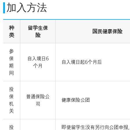
加入方法
种
留学生保
国民健康保险
类
险
参
保
自入境日6
自入境日起6个月后
期
个月
间
投
保
普通保险公
健康保险公团
机
司
关
投
即使留学生没有另行向公团申报