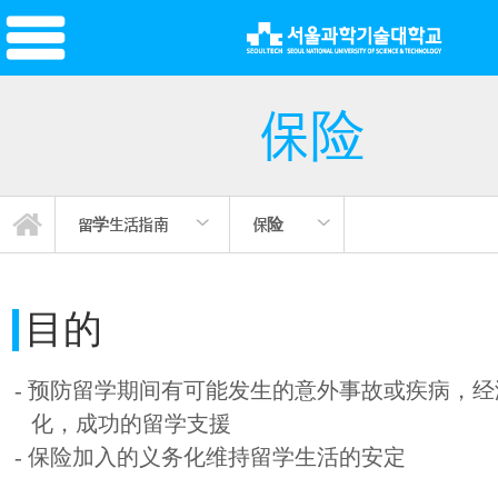
保险
留学生活指南
保险
留学生会和校友会
韩国语课程介绍
签证及出入境
学校便利设施
留学生活指南
宿舍(生活馆)
国际学生会
新闻/宣传
学校介绍
在线申请
文化活动
保险
指导
通知
目的
- 预防留学期间有可能发生的意外事故或疾病，
化，成功的留学支援
- 保险加入的义务化维持留学生活的安定