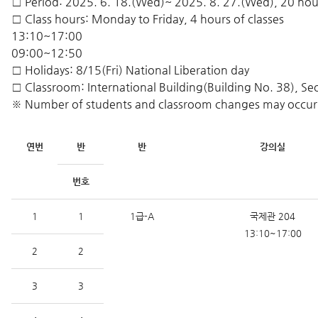
□ Period: 2025. 6. 18.(Wed)~ 2025. 8. 27.(Wed), 20 hou
□ Class hours: Monday to Friday, 4 hours of classes
13:10~17:00
09:00~12:50
□ Holidays: 8/15(Fri) National Liberation day
□ Classroom: International Building(Building No. 38), S
※ Number of students and classroom changes may occur
연번
반
반
강의실
번호
1
1
1급-A
국제관 204
13:10~17:00
2
2
3
3