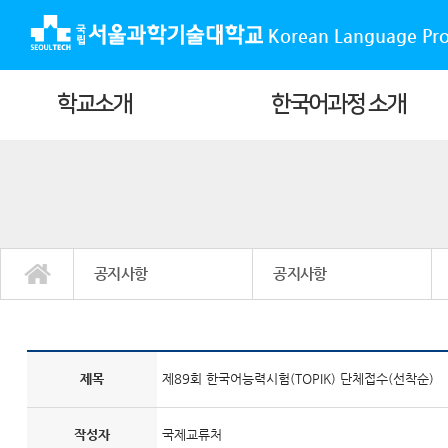
Korean Language Pr
학교소개
한국어과정 소개
공지사항
공지사항
학교소개
한국어과정 소개
유학생활 안내
뉴스/홍보
온라인신청
공지사항
공지사항
자유게시판
FAQ
자료실
제목
제89회 한국어능력시험(TOPIK) 단체접수(선착순)
작성자
국제교류처