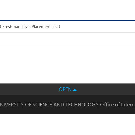
hman Level Placement Test)
OPEN
IVERSITY OF SCIENCE AND TECHNOLOGY Office of Internatio